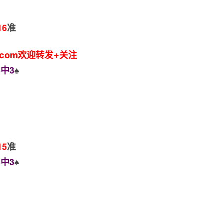
16
准
.com欢迎转发+关注
中3
♠️
15
准
中3
♠️