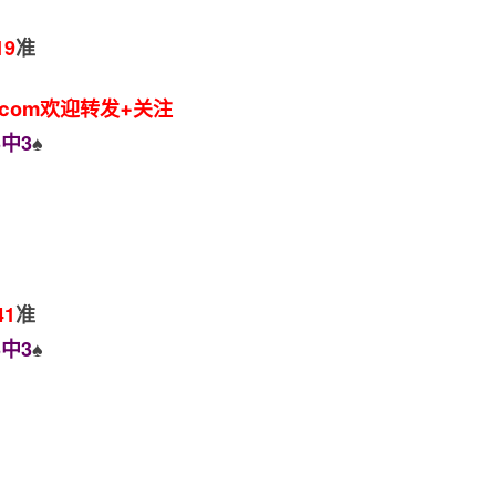
19
准
.com欢迎转发+关注
中3
♠️
41
准
中3
♠️