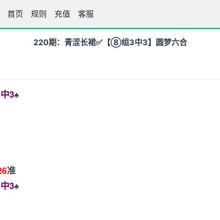
首页
王中王高手坛
规则
充值
客服
220期：青涩长裙✅【⑧组3中3】圆梦六合
中3
♠️
26
准
中3
♠️