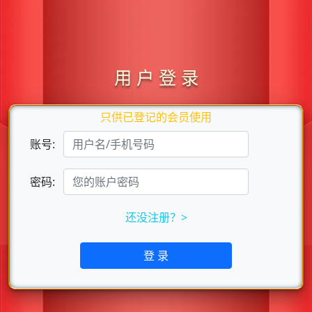
用 户 登 录
只供已登记的会员使用
账号:
密码:
还没注册？>
登 录