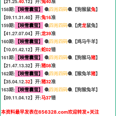
【21.25.
40
.12】开:
兔40
准
158期:
【映雪囊萤】
🧶
四肖四码
🧶【狗猴鼠
兔
】
【09.11.31.40】开:
兔16
准
159期:
【映雪囊萤】
🧶
四肖四码
🧶【虎
龙
鼠兔】
【41.27.07.04】开:
龙39
准
160期:
【映雪囊萤】
🧶
四肖四码
🧶【鸡马牛羊】
【10.01.42.12】开:
蛇02
错
161期:
【映雪囊萤】
🧶
四肖四码
🧶【狗猴马
猪
】
【21.47.13.32】开:
猪08
准
162期:
【映雪囊萤】
🧶
四肖四码
🧶【猴兔羊
猪
】
【35.04.12.
32
】开:
猪32
准
163期:
【映雪囊萤】
🧶
四肖四码
🧶【狗猴兔羊】
【09.11.04.12】开:
马37
错
本资料最早发表在656328.com欢迎转发+关注