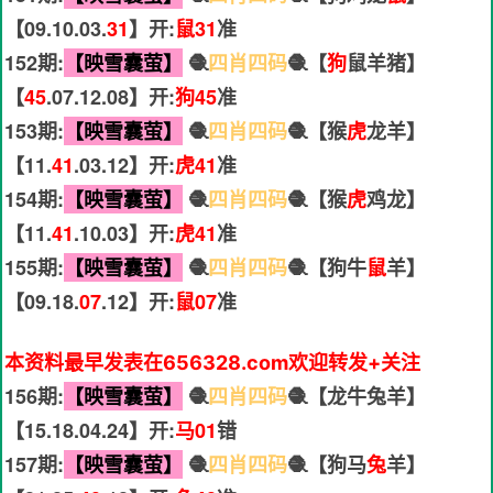
【09.10.03.
31
】开:
鼠31
准
152期:
【映雪囊萤】
🧶
四肖四码
🧶【
狗
鼠羊猪】
【
45
.07.12.08】开:
狗45
准
153期:
【映雪囊萤】
🧶
四肖四码
🧶【猴
虎
龙羊】
【11.
41
.03.12】开:
虎41
准
154期:
【映雪囊萤】
🧶
四肖四码
🧶【猴
虎
鸡龙】
【11.
41
.10.03】开:
虎41
准
155期:
【映雪囊萤】
🧶
四肖四码
🧶【狗牛
鼠
羊】
【09.18.
07
.12】开:
鼠07
准
本资料最早发表在656328.com欢迎转发+关注
156期:
【映雪囊萤】
🧶
四肖四码
🧶【龙牛兔羊】
【15.18.04.24】开:
马01
错
157期:
【映雪囊萤】
🧶
四肖四码
🧶【狗马
兔
羊】