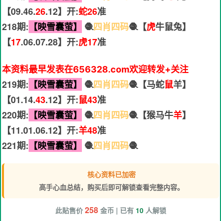
【09.46.
26
.12】开:
蛇26
准
218期:
【映雪囊萤】
🧶
四肖四码
🧶【
虎
牛鼠兔】
【
17
.06.07.28】开:
虎17
准
本资料最早发表在656328.com欢迎转发+关注
219期:
【映雪囊萤】
🧶
四肖四码
🧶【马蛇
鼠
羊】
【01.14.
43
.12】开:
鼠43
准
220期:
【映雪囊萤】
🧶
四肖四码
🧶【猴马牛
羊
】
【11.01.06.12】开:
羊48
准
221期:
【映雪囊萤】
🧶
四肖四码
🧶
核心资料已加密
高手心血总结，购买后即可解锁查看完整内容。
258
此贴售价
金币 | 已有
10
人解锁