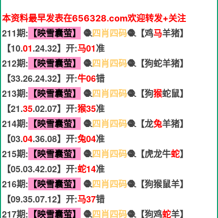
本资料最早发表在656328.com欢迎转发+关注
211期:
【映雪囊萤】
🧶
四肖四码
🧶【鸡
马
羊猪】
【10.
01
.24.32】开:
马01
准
212期:
【映雪囊萤】
🧶
四肖四码
🧶【狗蛇羊猪】
【33.26.24.32】开:
牛06
错
213期:
【映雪囊萤】
🧶
四肖四码
🧶【狗
猴
蛇鼠】
【21.
35
.02.07】开:
猴35
准
214期:
【映雪囊萤】
🧶
四肖四码
🧶【龙
兔
羊猪】
【03.
04
.36.08】开:
兔04
准
215期:
【映雪囊萤】
🧶
四肖四码
🧶【虎龙牛
蛇
】
【05.03.42.02】开:
蛇14
准
216期:
【映雪囊萤】
🧶
四肖四码
🧶【狗猴鼠羊】
【09.35.07.12】开:
马37
错
217期:
【映雪囊萤】
🧶
四肖四码
🧶【狗鸡
蛇
羊】