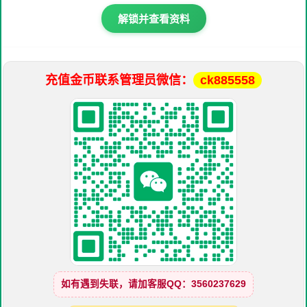
解锁并查看资料
充值金币联系管理员微信：
ck885558
如有遇到失联，请加客服QQ：3560237629