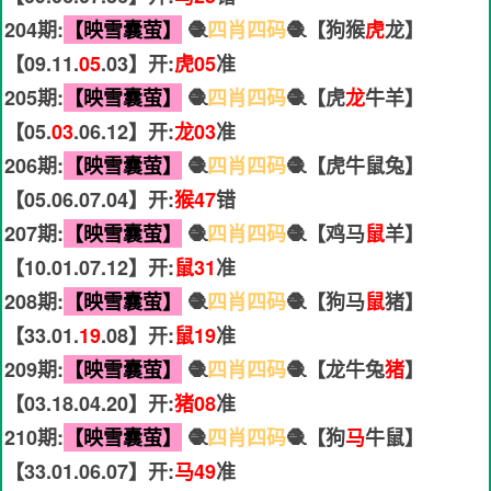
204期:
【映雪囊萤】
🧶
四肖四码
🧶【狗猴
虎
龙】
【09.11.
05
.03】开:
虎05
准
205期:
【映雪囊萤】
🧶
四肖四码
🧶【虎
龙
牛羊】
【05.
03
.06.12】开:
龙03
准
206期:
【映雪囊萤】
🧶
四肖四码
🧶【虎牛鼠兔】
【05.06.07.04】开:
猴47
错
207期:
【映雪囊萤】
🧶
四肖四码
🧶【鸡马
鼠
羊】
【10.01.07.12】开:
鼠31
准
208期:
【映雪囊萤】
🧶
四肖四码
🧶【狗马
鼠
猪】
【33.01.
19
.08】开:
鼠19
准
209期:
【映雪囊萤】
🧶
四肖四码
🧶【龙牛兔
猪
】
【03.18.04.20】开:
猪08
准
210期:
【映雪囊萤】
🧶
四肖四码
🧶【狗
马
牛鼠】
【33.01.06.07】开:
马49
准