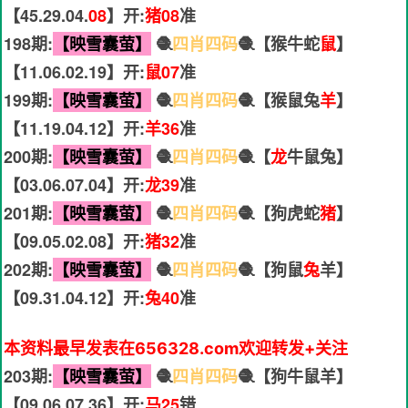
【45.29.04.
08
】开:
猪08
准
198期:
【映雪囊萤】
🧶
四肖四码
🧶【猴牛蛇
鼠
】
【11.06.02.19】开:
鼠07
准
199期:
【映雪囊萤】
🧶
四肖四码
🧶【猴鼠兔
羊
】
【11.19.04.12】开:
羊36
准
200期:
【映雪囊萤】
🧶
四肖四码
🧶【
龙
牛鼠兔】
【03.06.07.04】开:
龙39
准
201期:
【映雪囊萤】
🧶
四肖四码
🧶【狗虎蛇
猪
】
【09.05.02.08】开:
猪32
准
202期:
【映雪囊萤】
🧶
四肖四码
🧶【狗鼠
兔
羊】
【09.31.04.12】开:
兔40
准
本资料最早发表在656328.com欢迎转发+关注
203期:
【映雪囊萤】
🧶
四肖四码
🧶【狗牛鼠羊】
【09.06.07.36】开:
马25
错