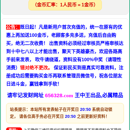
（金币汇率：1人民币 = 1金币）
公告：
既日起！凡是新用户首次充值的，统一在原有的优
惠上再加送100金币，老顾客多充多送，充值后自由购
买，绝无二次收费！ 出售资料必须经过审核员严格审核达
到十中七八以上才能出售，聚天下英雄豪杰，欢迎各路高
手前来发表， 吹牛请绕道，资料没有100%中奖（请理性
消费）
错对绝不更改。
保证彩民买到是真实可靠资料，注
册成功后需要购买金币再联系管理员微信号，祝各位朋友
日进斗金，赢钱拿到手软！
请牢记发财网址
656328
.com
王中王出品,必属精品
站長提示：本站所有发表帖子在开奖日
20:50
系统自动锁
定， 请各位高手务必在开奖日
20:50
之前更新好资料！