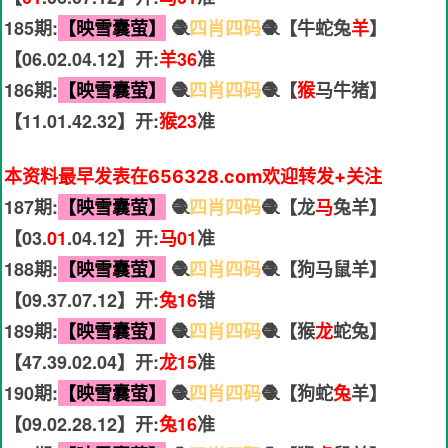
185期:
【映雪囊萤】
🧶
四肖四码
🧶【牛蛇兔
羊
】
【06.02.04.12】开:
羊36
准
186期:
【映雪囊萤】
🧶
四肖四码
🧶【
猴
马牛猪】
【11.01.42.32】开:
猴23
准
本资料最早发表在656328.com欢迎转发+关注
187期:
【映雪囊萤】
🧶
四肖四码
🧶【龙
马
兔羊】
【03.
01
.04.12】开:
马01
准
188期:
【映雪囊萤】
🧶
四肖四码
🧶【狗马鼠羊】
【09.37.07.12】开:
兔16
错
189期:
【映雪囊萤】
🧶
四肖四码
🧶【猴
龙
蛇兔】
【47.39.02.04】开:
龙15
准
190期:
【映雪囊萤】
🧶
四肖四码
🧶【狗蛇
兔
羊】
【09.02.28.12】开:
兔16
准