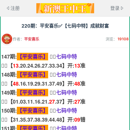
注册
登录
220期：平安喜乐✅【七码中特】成就财富
作者：
平安喜乐
浏览：
19108
147期:
【平安喜乐】
🚵‍♀️
七码中特
🚵‍♀️【
13
.20.24.26.27.33.34】开:
13
准
148期:
【平安喜乐】
🚵‍♀️
七码中特
🚵‍♀️【
48
.16.19.29.31.37.49】开:
48
准
149期:
【平安喜乐】
🚵‍♀️
七码中特
🚵‍♀️【01.03.11.16.21.
27
.37】开:
27
准
150期:
【平安喜乐】
🚵‍♀️
七码中特
🚵‍♀️【31.35.37.38.39.44.48】开:
09
错
151期:
【平安喜乐】
🚵‍♀️
七码中特