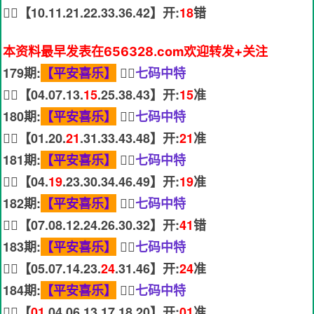
🚵‍♀️【10.11.21.22.33.36.42】开:
18
错
本资料最早发表在656328.com欢迎转发+关注
179期:
【平安喜乐】
🚵‍♀️
七码中特
🚵‍♀️【04.07.13.
15
.25.38.43】开:
15
准
180期:
【平安喜乐】
🚵‍♀️
七码中特
🚵‍♀️【01.20.
21
.31.33.43.48】开:
21
准
181期:
【平安喜乐】
🚵‍♀️
七码中特
🚵‍♀️【04.
19
.23.30.34.46.49】开:
19
准
182期:
【平安喜乐】
🚵‍♀️
七码中特
🚵‍♀️【07.08.12.24.26.30.32】开:
41
错
183期:
【平安喜乐】
🚵‍♀️
七码中特
🚵‍♀️【05.07.14.23.
24
.31.46】开:
24
准
184期:
【平安喜乐】
🚵‍♀️
七码中特
🚵‍♀️【
01
.04.06.13.17.18.20】开:
01
准