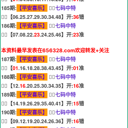
185期:
【平安喜乐】
🚵‍♀️
七码中特
🚵‍♀️【06.25.27.29.30.34.48】开:
36
错
186期:
【平安喜乐】
🚵‍♀️
七码中特
🚵‍♀️【07.08.22.
23
.24.25.46】开:
23
准
本资料最早发表在656328.com欢迎转发+关注
187期:
【平安喜乐】
🚵‍♀️
七码中特
🚵‍♀️【
01
.16.18.28.38.43.45】开:
01
准
188期:
【平安喜乐】
🚵‍♀️
七码中特
🚵‍♀️【12.
16
.20.25.30.34.35】开:
16
准
189期:
【平安喜乐】
🚵‍♀️
七码中特
🚵‍♀️【14.19.26.29.35.40.41】开:
15
错
190期:
【平安喜乐】
🚵‍♀️
七码中特
🚵‍♀️【09.12.19.20.24.26.36】开:
16
错