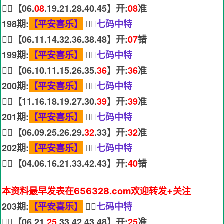
🚵‍♀️【06.
08
.19.21.28.40.45】开:
08
准
198期:
【平安喜乐】
🚵‍♀️
七码中特
🚵‍♀️【06.11.14.32.36.38.48】开:
07
错
199期:
【平安喜乐】
🚵‍♀️
七码中特
🚵‍♀️【06.10.11.15.26.35.
36
】开:
36
准
200期:
【平安喜乐】
🚵‍♀️
七码中特
🚵‍♀️【11.16.18.19.27.30.
39
】开:
39
准
201期:
【平安喜乐】
🚵‍♀️
七码中特
🚵‍♀️【06.09.25.26.29.
32
.33】开:
32
准
202期:
【平安喜乐】
🚵‍♀️
七码中特
🚵‍♀️【04.06.16.21.33.42.43】开:
40
错
本资料最早发表在656328.com欢迎转发+关注
203期:
【平安喜乐】
🚵‍♀️
七码中特
🚵‍♀️【06.21.
25
.33.42.43.48】开:
25
准