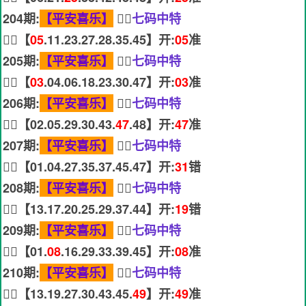
204期:
【平安喜乐】
🚵‍♀️
七码中特
🚵‍♀️【
05
.11.23.27.28.35.45】开:
05
准
205期:
【平安喜乐】
🚵‍♀️
七码中特
🚵‍♀️【
03
.04.06.18.23.30.47】开:
03
准
206期:
【平安喜乐】
🚵‍♀️
七码中特
🚵‍♀️【02.05.29.30.43.
47
.48】开:
47
准
207期:
【平安喜乐】
🚵‍♀️
七码中特
🚵‍♀️【01.04.27.35.37.45.47】开:
31
错
208期:
【平安喜乐】
🚵‍♀️
七码中特
🚵‍♀️【13.17.20.25.29.37.44】开:
19
错
209期:
【平安喜乐】
🚵‍♀️
七码中特
🚵‍♀️【01.
08
.16.29.33.39.45】开:
08
准
210期:
【平安喜乐】
🚵‍♀️
七码中特
🚵‍♀️【13.19.27.30.43.45.
49
】开:
49
准