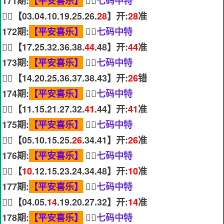
171期:
【平安喜乐】
🚵‍♀️
七码中特
🚵‍♀️【03.04.10.19.25.26.
28
】开:
28
准
172期:
【平安喜乐】
🚵‍♀️
七码中特
🚵‍♀️【17.25.32.36.38.
44
.48】开:
44
准
173期:
【平安喜乐】
🚵‍♀️
七码中特
🚵‍♀️【14.20.25.36.37.38.43】开:
26
错
174期:
【平安喜乐】
🚵‍♀️
七码中特
🚵‍♀️【11.15.21.27.32.
41
.44】开:
41
准
175期:
【平安喜乐】
🚵‍♀️
七码中特
🚵‍♀️【05.10.15.25.
26
.34.41】开:
26
准
176期:
【平安喜乐】
🚵‍♀️
七码中特
🚵‍♀️【
10
.12.15.23.24.34.48】开:
10
准
177期:
【平安喜乐】
🚵‍♀️
七码中特
🚵‍♀️【04.05.
14
.19.20.27.32】开:
14
准
178期:
【平安喜乐】
🚵‍♀️
七码中特