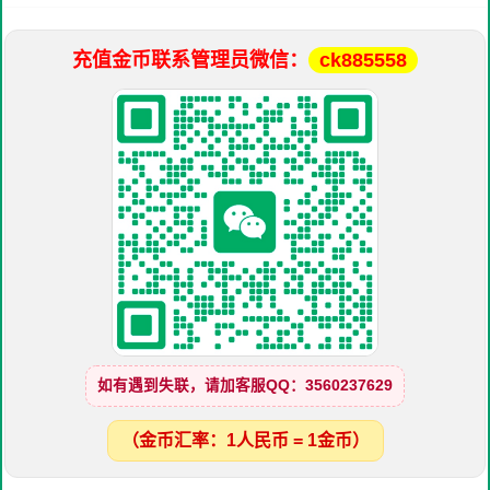
充值金币联系管理员微信：
ck885558
如有遇到失联，请加客服QQ：3560237629
（金币汇率：1人民币 = 1金币）