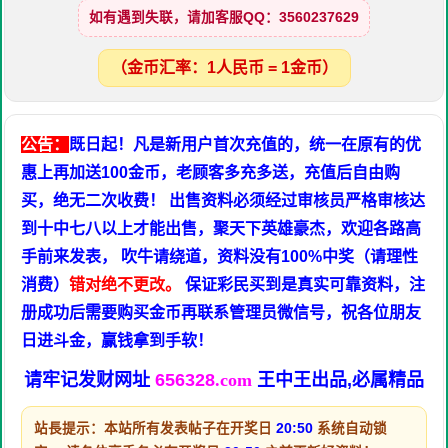
如有遇到失联，请加客服QQ：3560237629
（金币汇率：1人民币 = 1金币）
公告：
既日起！凡是新用户首次充值的，统一在原有的优
惠上再加送100金币，老顾客多充多送，充值后自由购
买，绝无二次收费！ 出售资料必须经过审核员严格审核达
到十中七八以上才能出售，聚天下英雄豪杰，欢迎各路高
手前来发表， 吹牛请绕道，资料没有100%中奖（请理性
消费）
错对绝不更改。
保证彩民买到是真实可靠资料，注
册成功后需要购买金币再联系管理员微信号，祝各位朋友
日进斗金，赢钱拿到手软！
请牢记发财网址
656328
.com
王中王出品,必属精品
站長提示：本站所有发表帖子在开奖日
20:50
系统自动锁