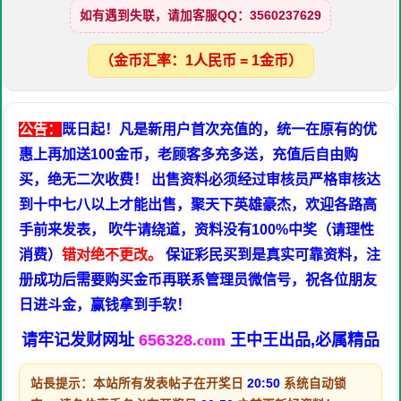
如有遇到失联，请加客服QQ：3560237629
（金币汇率：1人民币 = 1金币）
公告：
既日起！凡是新用户首次充值的，统一在原有的优
惠上再加送100金币，老顾客多充多送，充值后自由购
买，绝无二次收费！ 出售资料必须经过审核员严格审核达
到十中七八以上才能出售，聚天下英雄豪杰，欢迎各路高
手前来发表， 吹牛请绕道，资料没有100%中奖（请理性
消费）
错对绝不更改。
保证彩民买到是真实可靠资料，注
册成功后需要购买金币再联系管理员微信号，祝各位朋友
日进斗金，赢钱拿到手软！
请牢记发财网址
656328
.com
王中王出品,必属精品
站長提示：本站所有发表帖子在开奖日
20:50
系统自动锁