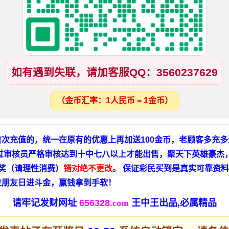
如有遇到失联，请加客服QQ：3560237629
（金币汇率：1人民币 = 1金币）
次充值的，统一在原有的优惠上再加送100金币，老顾客多充
过审核员严格审核达到十中七八以上才能出售，聚天下英雄豪杰
中奖（请理性消费）
错对绝不更改。
保证彩民买到是真实可靠资料
位朋友日进斗金，赢钱拿到手软！
请牢记发财网址
656328
.com
王中王出品,必属精品