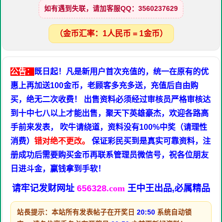
如有遇到失联，请加客服QQ：3560237629
（金币汇率：1人民币 = 1金币）
公告：
既日起！凡是新用户首次充值的，统一在原有的优
惠上再加送100金币，老顾客多充多送，充值后自由购
买，绝无二次收费！ 出售资料必须经过审核员严格审核达
到十中七八以上才能出售，聚天下英雄豪杰，欢迎各路高
手前来发表， 吹牛请绕道，资料没有100%中奖（请理性
消费）
错对绝不更改。
保证彩民买到是真实可靠资料，注
册成功后需要购买金币再联系管理员微信号，祝各位朋友
日进斗金，赢钱拿到手软！
请牢记发财网址
656328
.com
王中王出品,必属精品
站長提示：本站所有发表帖子在开奖日
20:50
系统自动锁