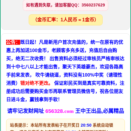
如有遇到失联，请加客服QQ：3560237629
（金币汇率：1人民币 = 1金币）
公告：
既日起！凡是新用户首次充值的，统一在原有的优
惠上再加送100金币，老顾客多充多送，充值后自由购
买，绝无二次收费！ 出售资料必须经过审核员严格审核达
到十中七八以上才能出售，聚天下英雄豪杰，欢迎各路高
手前来发表， 吹牛请绕道，资料没有100%中奖（请理性
消费）
错对绝不更改。
保证彩民买到是真实可靠资料，注
册成功后需要购买金币再联系管理员微信号，祝各位朋友
日进斗金，赢钱拿到手软！
请牢记发财网址
656328
.com
王中王出品,必属精品
站長提示：本站所有发表帖子在开奖日
20:50
系统自动锁