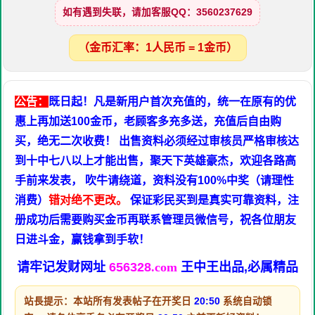
如有遇到失联，请加客服QQ：3560237629
（金币汇率：1人民币 = 1金币）
公告：
既日起！凡是新用户首次充值的，统一在原有的优
惠上再加送100金币，老顾客多充多送，充值后自由购
买，绝无二次收费！ 出售资料必须经过审核员严格审核达
到十中七八以上才能出售，聚天下英雄豪杰，欢迎各路高
手前来发表， 吹牛请绕道，资料没有100%中奖（请理性
消费）
错对绝不更改。
保证彩民买到是真实可靠资料，注
册成功后需要购买金币再联系管理员微信号，祝各位朋友
日进斗金，赢钱拿到手软！
请牢记发财网址
656328
.com
王中王出品,必属精品
站長提示：本站所有发表帖子在开奖日
20:50
系统自动锁