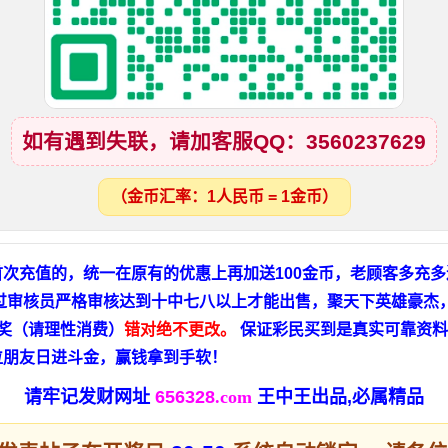
如有遇到失联，请加客服QQ：3560237629
（金币汇率：1人民币 = 1金币）
次充值的，统一在原有的优惠上再加送100金币，老顾客多充
过审核员严格审核达到十中七八以上才能出售，聚天下英雄豪杰
中奖（请理性消费）
错对绝不更改。
保证彩民买到是真实可靠资料
位朋友日进斗金，赢钱拿到手软！
请牢记发财网址
656328
.com
王中王出品,必属精品